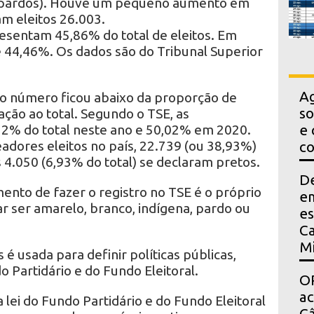
e pardos). Houve um pequeno aumento em
m eleitos 26.003.
sentam 45,86% do total de eleitos. Em
e 44,46%. Os dados são do Tribunal Superior
Ag
 o número ficou abaixo da proporção de
so
ção ao total. Segundo o TSE, as
2% do total neste ano e 50,02% em 2020.
e 
adores eleitos no país, 22.739 (ou 38,93%)
co
4.050 (6,93% do total) se declaram pretos.
D
nto de fazer o registro no TSE é o próprio
em
r ser amarelo, branco, indígena, pardo ou
es
Ca
Mi
 é usada para definir políticas públicas,
o Partidário e do Fundo Eleitoral.
OP
a
ei do Fundo Partidário e do Fundo Eleitoral
Câ