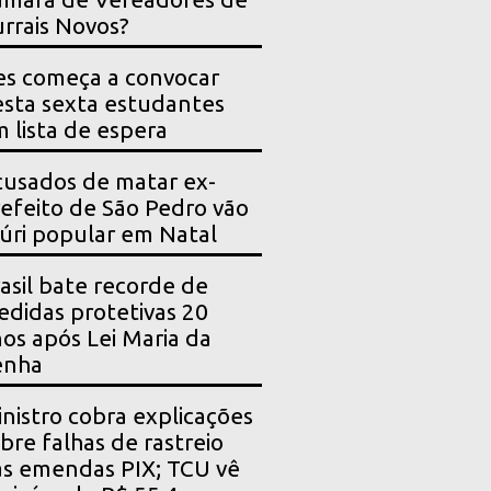
rrais Novos?
es começa a convocar
sta sexta estudantes
 lista de espera
usados de matar ex-
efeito de São Pedro vão
júri popular em Natal
asil bate recorde de
didas protetivas 20
os após Lei Maria da
enha
nistro cobra explicações
bre falhas de rastreio
s emendas PIX; TCU vê