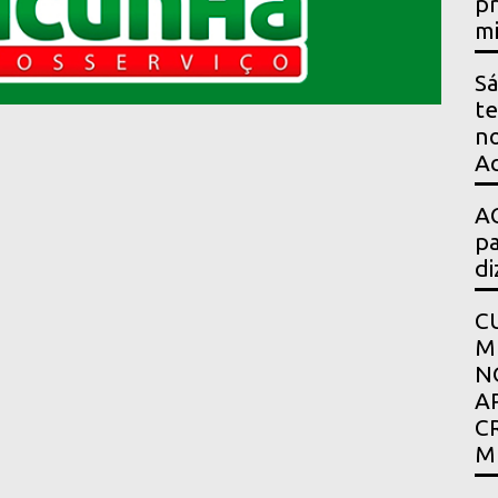
pr
mi
Sá
te
no
Ac
AG
pa
di
C
M
N
A
C
M