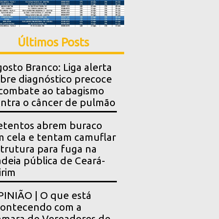
Últimos Posts
osto Branco: Liga alerta
bre diagnóstico precoce
combate ao tabagismo
ntra o câncer de pulmão
etentos abrem buraco
 cela e tentam camuflar
trutura para fuga na
deia pública de Ceará-
rim
INIÃO | O que está
contecendo com a
mara de Vereadores de