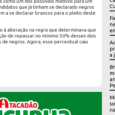
as como um dos possíveis motivos para um
Cu
andidatos que já tinham se declarado negros
m a se declarar brancos para o pleito deste
Fi
ne
 à alteração na regra que determinava que
em
ação de repassar no mínimo 50% desses dois
 de negros. Agora, esse percentual caiu
Ac
pr
a 
Br
me
an
P
Mi
so
na