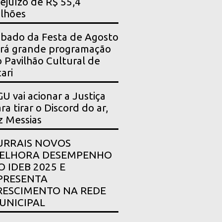
ejuízo de R$ 55,4
lhões
bado da Festa de Agosto
rá grande programação
 Pavilhão Cultural de
ari
U vai acionar a Justiça
ra tirar o Discord do ar,
z Messias
URRAIS NOVOS
ELHORA DESEMPENHO
O IDEB 2025 E
PRESENTA
RESCIMENTO NA REDE
UNICIPAL