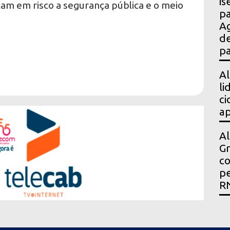
is
am em risco a segurança pública e o meio
pa
Ag
de
p
Al
li
ci
ap
Al
Gr
co
pe
R