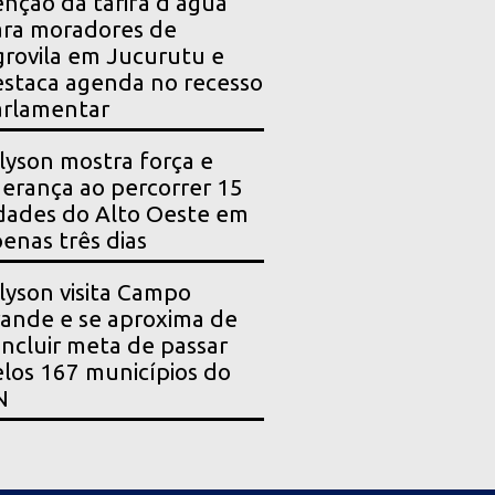
enção da tarifa d’água
ra moradores de
rovila em Jucurutu e
staca agenda no recesso
arlamentar
lyson mostra força e
derança ao percorrer 15
dades do Alto Oeste em
enas três dias
lyson visita Campo
ande e se aproxima de
ncluir meta de passar
los 167 municípios do
N