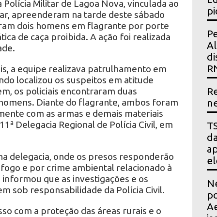
 Polícia Militar de Lagoa Nova, vinculada ao
pi
itar, apreenderam na tarde deste sábado
ram dois homens em flagrante por porte
Pe
tica de caça proibida. A ação foi realizada
Al
ade.
di
R
is, a equipe realizava patrulhamento em
ndo localizou os suspeitos em atitude
m, os policiais encontraram duas
Re
homens. Diante do flagrante, ambos foram
ne
amente com as armas e demais materiais
1ª Delegacia Regional de Polícia Civil, em
TS
da
ap
 na delegacia, onde os presos responderão
el
 fogo e por crime ambiental relacionado à
 informou que as investigações e os
Ne
 sob responsabilidade da Polícia Civil.
po
Ae
o com a proteção das áreas rurais e o