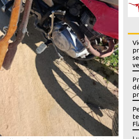
Vi
pr
se
ve
Pr
dé
pr
Pe
t
Fl
Lu