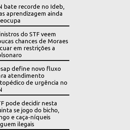
 bate recorde no Ideb,
as aprendizagem ainda
reocupa
nistros do STF veem
ucas chances de Moraes
cuar em restrições a
lsonaro
sap define novo fluxo
ara atendimento
topédico de urgência no
N
F pode decidir nesta
inta se jogo do bicho,
ngo e caça-níqueis
guem ilegais