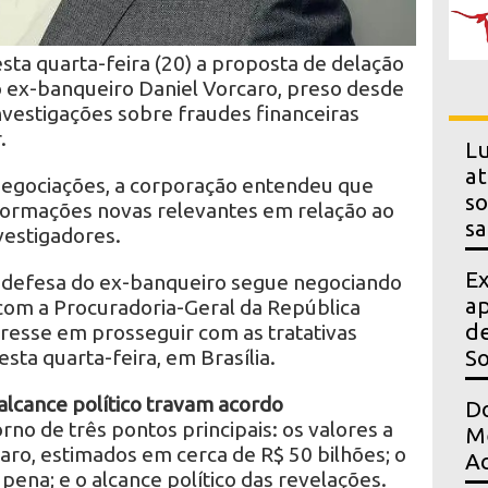
esta quarta-feira (20) a proposta de delação
 ex-banqueiro Daniel Vorcaro, preso desde
nvestigações sobre fraudes financeiras
.
Lu
at
negociações, a corporação entendeu que
so
formações novas relevantes em relação ao
sa
vestigadores.
Ex
a defesa do ex-banqueiro segue negociando
ap
com a Procuradoria-Geral da República
de
resse em prosseguir com as tratativas
S
sta quarta-feira, em Brasília.
 alcance político travam acordo
Do
no de três pontos principais: os valores a
Me
aro, estimados em cerca de R$ 50 bilhões; o
Ac
ena; e o alcance político das revelações.