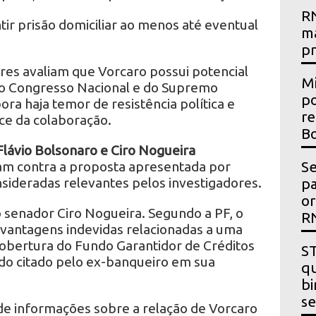
RN
ir prisão domiciliar ao menos até eventual
m
p
res avaliam que Vorcaro possui potencial
Mi
do Congresso Nacional e do Supremo
po
ora haja temor de resistência política e
re
nce da colaboração.
Bo
lávio Bolsonaro e Ciro Nogueira
Se
am contra a proposta apresentada por
sideradas relevantes pelos investigadores.
p
or
 senador Ciro Nogueira. Segundo a PF, o
R
 vantagens indevidas relacionadas a uma
obertura do Fundo Garantidor de Créditos
ST
ido citado pelo ex-banqueiro em sua
qu
bi
se
 de informações sobre a relação de Vorcaro