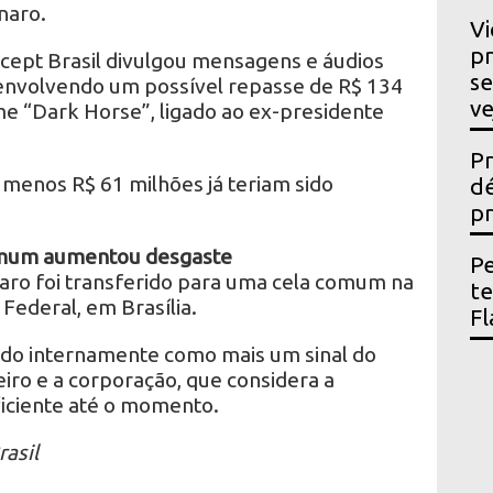
naro.
Vi
pr
cept Brasil divulgou mensagens e áudios
se
nvolvendo um possível repasse de R$ 134
ve
lme “Dark Horse”, ligado ao ex-presidente
Pr
 menos R$ 61 milhões já teriam sido
dé
pr
comum aumentou desgaste
Pe
caro foi transferido para uma cela comum na
t
Federal, em Brasília.
Fl
ado internamente como mais um sinal do
iro e a corporação, que considera a
ficiente até o momento.
asil