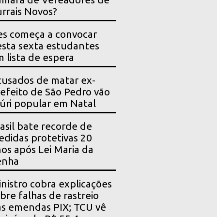
rrais Novos?
es começa a convocar
sta sexta estudantes
 lista de espera
usados de matar ex-
efeito de São Pedro vão
júri popular em Natal
asil bate recorde de
didas protetivas 20
os após Lei Maria da
enha
nistro cobra explicações
bre falhas de rastreio
s emendas PIX; TCU vê