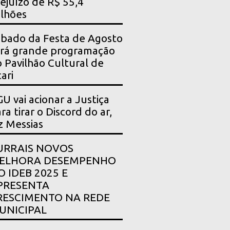
ejuízo de R$ 55,4
lhões
bado da Festa de Agosto
rá grande programação
 Pavilhão Cultural de
ari
U vai acionar a Justiça
ra tirar o Discord do ar,
z Messias
URRAIS NOVOS
ELHORA DESEMPENHO
O IDEB 2025 E
PRESENTA
RESCIMENTO NA REDE
UNICIPAL