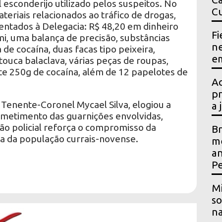
esconderijo utilizado pelos suspeitos. No
Cu
teriais relacionados ao tráfico de drogas,
ntados à Delegacia: R$ 48,20 em dinheiro
Fi
i, uma balança de precisão, substâncias
ne
de cocaína, duas facas tipo peixeira,
em
ouca balaclava, várias peças de roupas,
e 250g de cocaína, além de 12 papelotes de
Ac
pr
enente-Coronel Mycael Silva, elogiou a
a 
metimento das guarnições envolvidas,
ão policial reforça o compromisso da
Br
a da população currais-novense.
me
an
P
Mi
so
na