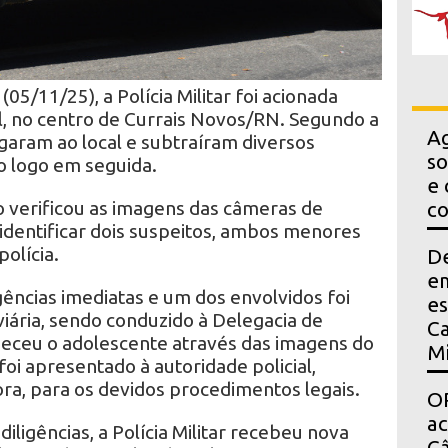
(05/11/25), a Polícia Militar foi acionada
l, no centro de Currais Novos/RN. Segundo a
Ag
egaram ao local e subtraíram diversos
so
o logo em seguida.
e 
ão verificou as imagens das câmeras de
co
identificar dois suspeitos, ambos menores
polícia.
D
em
igências imediatas e um dos envolvidos foi
es
viária, sendo conduzido à Delegacia de
Ca
onheceu o adolescente através das imagens do
Mi
 foi apresentado à autoridade policial,
a, para os devidos procedimentos legais.
OP
a
iligências, a Polícia Militar recebeu nova
Câ