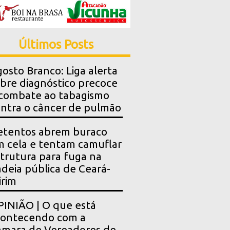
Últimos Posts
osto Branco: Liga alerta
bre diagnóstico precoce
combate ao tabagismo
ntra o câncer de pulmão
etentos abrem buraco
 cela e tentam camuflar
trutura para fuga na
deia pública de Ceará-
rim
INIÃO | O que está
contecendo com a
mara de Vereadores de