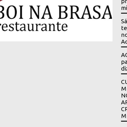
pr
mi
Sá
te
no
Ac
AG
pa
di
C
M
N
A
C
M