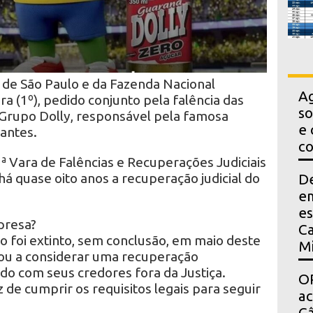
 de São Paulo e da Fazenda Nacional
Ag
a (1º), pedido conjunto pela falência das
so
rupo Dolly, responsável pela famosa
e 
rantes.
co
2ª Vara de Falências e Recuperações Judiciais
há quase oito anos a recuperação judicial do
D
em
es
presa?
Ca
o foi extinto, sem conclusão, em maio deste
Mi
ou a considerar uma recuperação
rdo com seus credores fora da Justiça.
OP
 de cumprir os requisitos legais para seguir
a
Câ