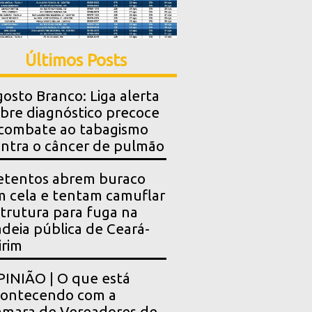
Últimos Posts
osto Branco: Liga alerta
bre diagnóstico precoce
combate ao tabagismo
ntra o câncer de pulmão
etentos abrem buraco
 cela e tentam camuflar
trutura para fuga na
deia pública de Ceará-
rim
INIÃO | O que está
contecendo com a
mara de Vereadores de