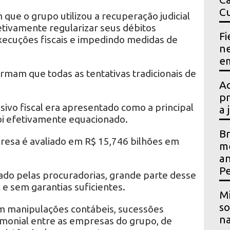
Cu
ue o grupo utilizou a recuperação judicial
tivamente regularizar seus débitos
Fi
xecuções fiscais e impedindo medidas de
ne
em
irmam que todas as tentativas tradicionais de
Ac
pr
sivo fiscal era apresentado como a principal
a 
foi efetivamente equacionado.
Br
presa é avaliado em R$ 15,746 bilhões em
me
an
P
do pelas procuradorias, grande parte desse
 e sem garantias suficientes.
Mi
so
 manipulações contábeis, sucessões
na
imonial entre as empresas do grupo, de