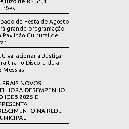
ejuízo de R$ 55,4
lhões
bado da Festa de Agosto
rá grande programação
 Pavilhão Cultural de
ari
U vai acionar a Justiça
ra tirar o Discord do ar,
z Messias
URRAIS NOVOS
ELHORA DESEMPENHO
O IDEB 2025 E
PRESENTA
RESCIMENTO NA REDE
UNICIPAL