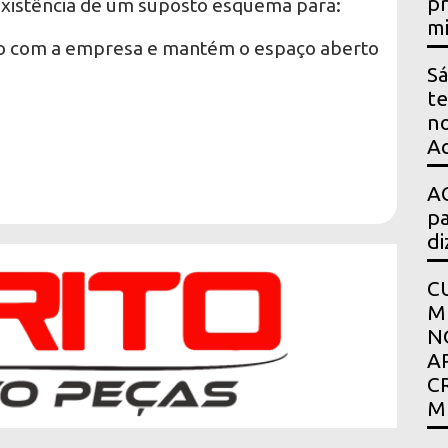
pr
existência de um suposto esquema para:
mi
o com a empresa e mantém o espaço aberto
Sá
te
no
Ac
AG
pa
di
C
M
N
A
C
M