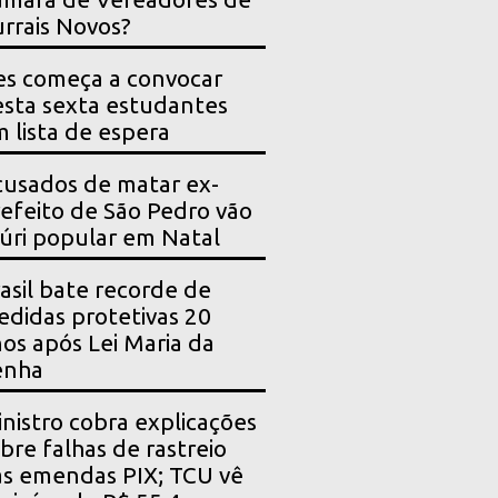
rrais Novos?
es começa a convocar
sta sexta estudantes
 lista de espera
usados de matar ex-
efeito de São Pedro vão
júri popular em Natal
asil bate recorde de
didas protetivas 20
os após Lei Maria da
enha
nistro cobra explicações
bre falhas de rastreio
s emendas PIX; TCU vê