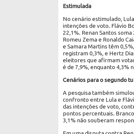
Estimulada
No cenário estimulado, Lul
intenções de voto. Flávio 
22,1%. Renan Santos soma 
Romeu Zema e Ronaldo Cai
e Samara Martins têm 0,5%,
registram 0,3%, e Hertz Di
eleitores que afirmam vot
é de 7,9%, enquanto 4,3% 
Cenários para o segundo tu
A pesquisa também simulou
confronto entre Lula e Fláv
das intenções de voto, cont
pontos percentuais. Branc
3,1% não souberam respon
Em uma disputa contra Rena