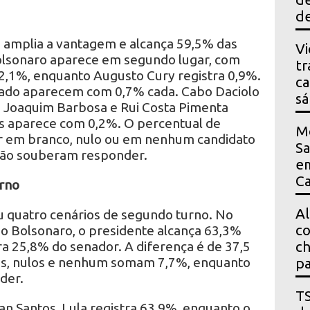
de
a amplia a vantagem e alcança 59,5% das
Vi
Bolsonaro aparece em segundo lugar, com
tr
2,1%, enquanto Augusto Cury registra 0,9%.
ca
ado aparecem com 0,7% cada. Cabo Daciolo
s
 Joaquim Barbosa e Rui Costa Pimenta
as aparece com 0,2%. O percentual de
M
ar em branco, nulo ou em nenhum candidato
Sa
não souberam responder.
em
Ca
rno
Al
 quatro cenários de segundo turno. No
co
io Bolsonaro, o presidente alcança 63,3%
ra 25,8% do senador. A diferença é de 37,5
ch
os, nulos e nenhum somam 7,7%, enquanto
pa
der.
T
n Santos, Lula registra 63,9%, enquanto o