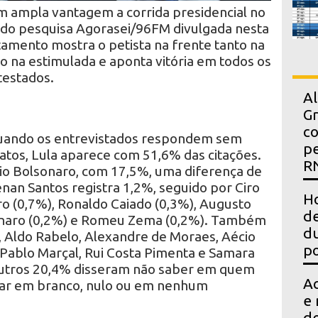
om ampla vantagem a corrida presidencial no
ndo pesquisa Agorasei/96FM divulgada nesta
tamento mostra o petista na frente tanto na
 na estimulada e aponta vitória em todos os
testados.
Al
Gr
co
uando os entrevistados respondem sem
pe
atos, Lula aparece com 51,6% das citações.
R
io Bolsonaro, com 17,5%, uma diferença de
nan Santos registra 1,2%, seguido por Ciro
Ho
ro (0,7%), Ronaldo Caiado (0,3%), Augusto
de
onaro (0,2%) e Romeu Zema (0,2%). Também
du
, Aldo Rabelo, Alexandre de Moraes, Aécio
po
 Pablo Marçal, Rui Costa Pimenta e Samara
Outros 20,4% disseram não saber em quem
Ac
tar em branco, nulo ou em nenhum
e 
d