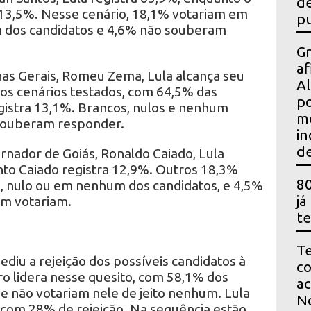
de
13,5%. Nesse cenário, 18,1% votariam em
pu
 dos candidatos e 4,6% não souberam
Gr
af
as Gerais, Romeu Zema, Lula alcança seu
Al
s cenários testados, com 64,5% das
po
gistra 13,1%. Brancos, nulos e nenhum
m
souberam responder.
in
de
rnador de Goiás, Ronaldo Caiado, Lula
to Caiado registra 12,9%. Outros 18,3%
80
, nulo ou em nenhum dos candidatos, e 4,5%
já
m votariam.
te
Te
u a rejeição dos possíveis candidatos à
co
ro lidera nesse quesito, com 58,1% dos
ac
e não votariam nele de jeito nenhum. Lula
No
com 28% de rejeição. Na sequência estão