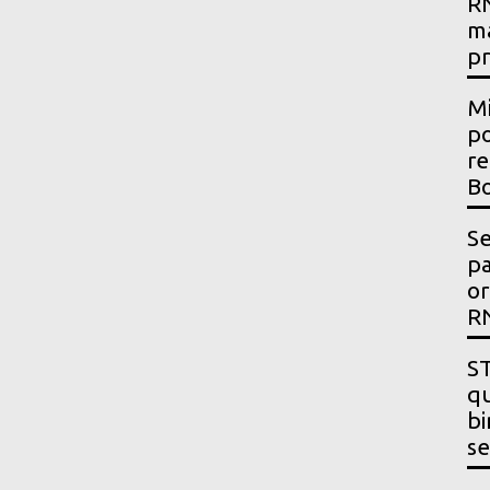
RN
m
p
Mi
po
re
Bo
Se
p
or
R
ST
qu
bi
se