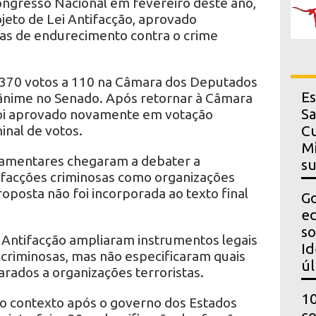
Congresso Nacional em fevereiro deste ano,
jeto de Lei Antifacção, aprovado
s de endurecimento contra o crime
 370 votos a 110 na Câmara dos Deputados
Es
ânime no Senado. Após retornar à Câmara
Sa
 foi aprovado novamente em votação
inal de votos.
Cu
Mi
lamentares chegaram a debater a
s
 facções criminosas como organizações
roposta não foi incorporada ao texto final
Go
ed
so
 Antifacção ampliaram instrumentos legais
Id
criminosas, mas não especificaram quais
úl
rados a organizações terroristas.
10
o contexto após o governo dos Estados
co