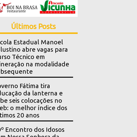
Últimos Posts
cola Estadual Manoel
lustino abre vagas para
rso Técnico em
neração na modalidade
ubsequente
verno Fátima tira
ucação da lanterna e
be seis colocações no
eb: o melhor índice dos
timos 20 anos
º Encontro dos Idosos
m Nossa Senhora da