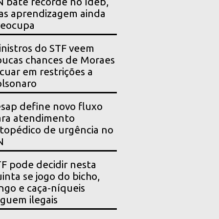
 bate recorde no Ideb,
as aprendizagem ainda
reocupa
nistros do STF veem
ucas chances de Moraes
cuar em restrições a
lsonaro
sap define novo fluxo
ara atendimento
topédico de urgência no
N
F pode decidir nesta
inta se jogo do bicho,
ngo e caça-níqueis
guem ilegais