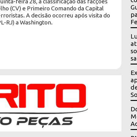
uinta-feira 28, a classificação das facções
Gu
ho (CV) e Primeiro Comando da Capital
pa
roristas. A decisão ocorreu após visita do
Fe
PL-RJ) a Washington.
Lu
at
so
sa
Ex
ap
de
S
Do
Me
Ac