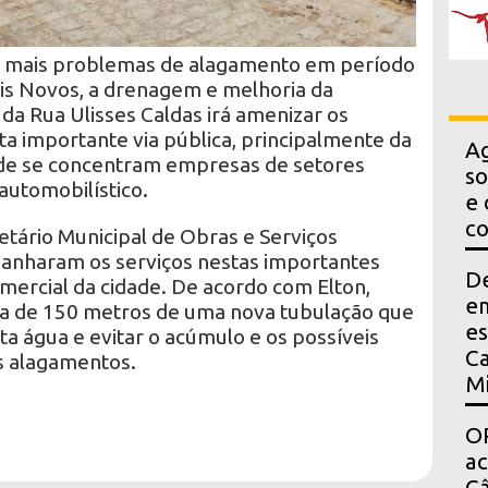
 mais problemas de alagamento em período
is Novos, a drenagem e melhoria da
 da Rua Ulisses Caldas irá amenizar os
a importante via pública, principalmente da
Ag
de se concentram empresas de setores
so
automobilístico.
e 
co
etário Municipal de Obras e Serviços
anharam os serviços nestas importantes
D
mercial da cidade. De acordo com Elton,
em
ca de 150 metros de uma nova tubulação que
es
ta água e evitar o acúmulo e os possíveis
Ca
s alagamentos.
Mi
OP
a
Câ