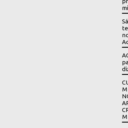
pr
mi
Sá
te
no
Ac
AG
pa
di
C
M
N
A
C
M