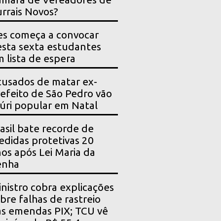
rrais Novos?
es começa a convocar
sta sexta estudantes
 lista de espera
usados de matar ex-
efeito de São Pedro vão
júri popular em Natal
asil bate recorde de
didas protetivas 20
os após Lei Maria da
enha
nistro cobra explicações
bre falhas de rastreio
s emendas PIX; TCU vê