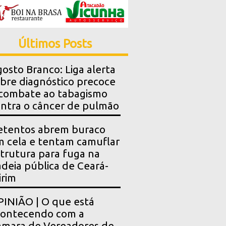
Últimos Posts
osto Branco: Liga alerta
bre diagnóstico precoce
combate ao tabagismo
ntra o câncer de pulmão
etentos abrem buraco
 cela e tentam camuflar
trutura para fuga na
deia pública de Ceará-
rim
INIÃO | O que está
contecendo com a
mara de Vereadores de