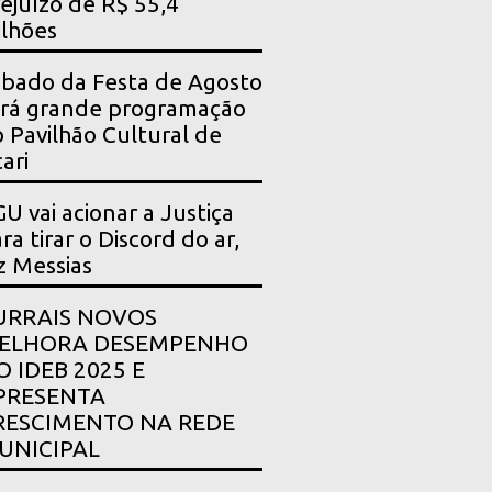
ejuízo de R$ 55,4
lhões
bado da Festa de Agosto
rá grande programação
 Pavilhão Cultural de
ari
U vai acionar a Justiça
ra tirar o Discord do ar,
z Messias
URRAIS NOVOS
ELHORA DESEMPENHO
O IDEB 2025 E
PRESENTA
RESCIMENTO NA REDE
UNICIPAL