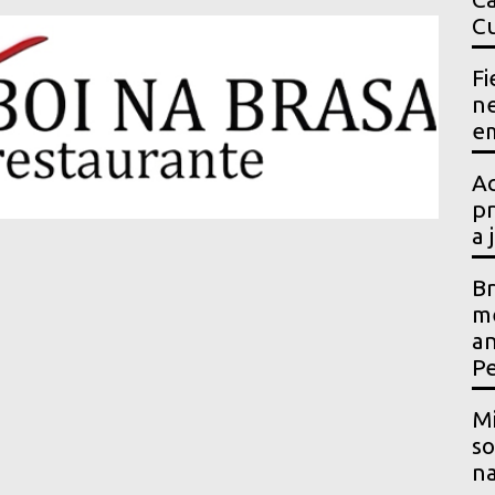
Cu
Fi
ne
em
Ac
pr
a 
Br
me
an
P
Mi
so
na