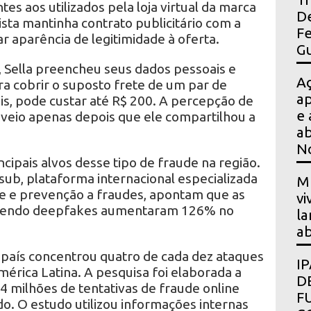
es aos utilizados pela loja virtual da marca
De
ista mantinha contrato publicitário com a
Fe
r aparência de legitimidade à oferta.
Gu
 Sella preencheu seus dados pessoais e
A
ra cobrir o suposto frete de um par de
ap
iais, pode custar até R$ 200. A percepção de
e 
 veio apenas depois que ele compartilhou a
ab
N
cipais alvos desse tipo de fraude na região.
ub, plataforma internacional especializada
Mu
de e prevenção a fraudes, apontam que as
vi
olvendo deepfakes aumentaram 126% no
la
ab
país concentrou quatro de cada dez ataques
I
mérica Latina. A pesquisa foi elaborada a
D
 4 milhões de tentativas de fraude online
F
o. O estudo utilizou informações internas