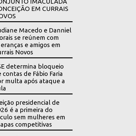
ONJUNTO IMACULADA
ONCEIÇÃO EM CURRAIS
OVOS
diane Macedo e Danniel
rais se reúnem com
deranças e amigos em
rrais Novos
E determina bloqueio
 contas de Fábio Faria
r multa após ataque a
la
eição presidencial de
26 é a primeira do
culo sem mulheres em
apas competitivas