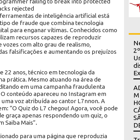
ogrammer failing to break into protected
acks rejected
erramentas de inteligência artificial está
tipo de fraude que combina tecnologia
ital para enganar vítimas. Conhecidos como
ilizam recursos capazes de reproduzir
Ne
e vozes com alto grau de realismo,
2º
 das falsificações e aumentando os prejuízos
Un
di
de 22 anos, técnico em tecnologia da
E
 na prática. Mesmo atuando na área de
reditando em uma campanha fraudulenta
A
s. O conteúdo apareceu no Instagram em
M
a uma voz atribuída ao cantor L7nnon. A
H
em: “O Quiz do L7 chegou! Agora, você pode
C
de graça apenas respondendo um quiz, o
S
 Saiba Mais”.
D
recionado para uma página que reproduzia
Tr