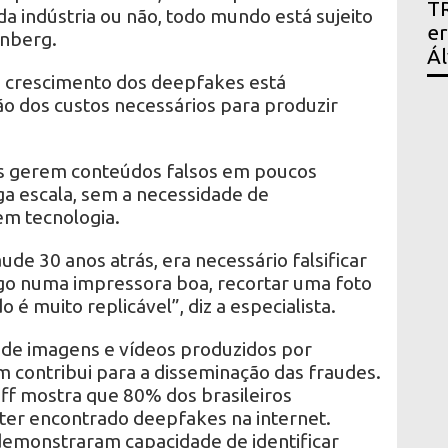
TR
a indústria ou não, todo mundo está sujeito
er
enberg.
Ál
 o crescimento dos deepfakes está
ão dos custos necessários para produzir
os gerem conteúdos falsos em poucos
a escala, sem a necessidade de
m tecnologia.
e 30 anos atrás, era necessário falsificar
go numa impressora boa, recortar uma foto
do é muito replicável”, diz a especialista.
r de imagens e vídeos produzidos por
ém contribui para a disseminação das fraudes.
iff mostra que 80% dos brasileiros
 ter encontrado deepfakes na internet.
emonstraram capacidade de identificar