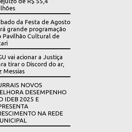
ejuízo de R$ 55,4
lhões
bado da Festa de Agosto
rá grande programação
 Pavilhão Cultural de
ari
U vai acionar a Justiça
ra tirar o Discord do ar,
z Messias
URRAIS NOVOS
ELHORA DESEMPENHO
O IDEB 2025 E
PRESENTA
RESCIMENTO NA REDE
UNICIPAL