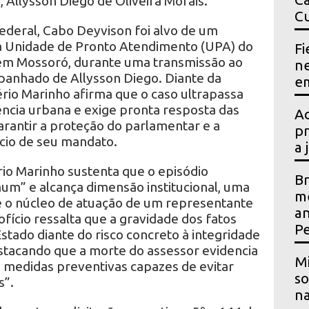
, Allysson Diego de Oliveira Morais.
Cu
ederal, Cabo Deyvison foi alvo de um
 à Unidade de Pronto Atendimento (UPA) do
Fi
 em Mossoró, durante uma transmissão ao
ne
mpanhado de Allysson Diego. Diante da
em
rio Marinho afirma que o caso ultrapassa
ência urbana e exige pronta resposta das
Ac
arantir a proteção do parlamentar e a
pr
ício de seu mandato.
a 
ério Marinho sustenta que o episódio
Br
um” e alcança dimensão institucional, uma
me
e o núcleo de atuação de um representante
an
ofício ressalta que a gravidade dos fatos
P
tado diante do risco concreto à integridade
estacando que a morte do assessor evidencia
Mi
 medidas preventivas capazes de evitar
so
s”.
na