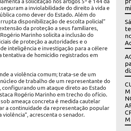
pr
nta a solicitação nos artigos 5º e 144 da
seguram a inviolabilidade do direito à vida e
mi
ública como dever do Estado. Além do
rrupta disponibilização de escolta policial”
Sá
xtensão da proteção a seus familiares,
te
Rogério Marinho solicita a inclusão do
no
ciais de proteção a autoridades e o
Ac
e inteligência e investigação para a célere
a tentativa de homicídio registrados em
AG
pa
di
ende a violência comum; trata-se de um
o núcleo de trabalho de um representante do
C
l, configurando um ataque direto ao Estado
M
staca Rogério Marinho em trecho do ofício.
N
 sob ameaça concreta é medida cautelar
A
ar a continuidade da representação popular
C
violência”, acrescenta o senador.
M