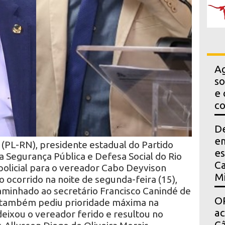
Ag
so
e 
co
D
em
(PL-RN), presidente estadual do Partido
es
ria Segurança Pública e Defesa Social do Rio
Ca
olicial para o vereador Cabo Deyvison
Mi
ocorrido na noite de segunda-feira (15),
minhado ao secretário Francisco Canindé de
OP
r também pediu prioridade máxima na
a
deixou o vereador ferido e resultou no
Câ