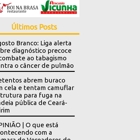
Últimos Posts
osto Branco: Liga alerta
bre diagnóstico precoce
combate ao tabagismo
ntra o câncer de pulmão
etentos abrem buraco
 cela e tentam camuflar
trutura para fuga na
deia pública de Ceará-
rim
INIÃO | O que está
contecendo com a
mara de Vereadores de