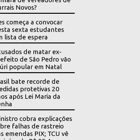
rrais Novos?
es começa a convocar
sta sexta estudantes
 lista de espera
usados de matar ex-
efeito de São Pedro vão
júri popular em Natal
asil bate recorde de
didas protetivas 20
os após Lei Maria da
enha
nistro cobra explicações
bre falhas de rastreio
s emendas PIX; TCU vê