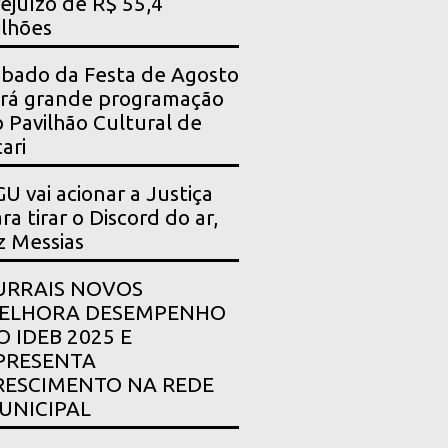
ejuízo de R$ 55,4
lhões
bado da Festa de Agosto
rá grande programação
 Pavilhão Cultural de
ari
U vai acionar a Justiça
ra tirar o Discord do ar,
z Messias
URRAIS NOVOS
ELHORA DESEMPENHO
O IDEB 2025 E
PRESENTA
RESCIMENTO NA REDE
UNICIPAL