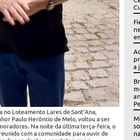
Cu
Fi
ne
em
Ac
pr
a 
Br
me
an
P
ca no Loteamento Lares de Sant’Ana,
Mi
hor Paulo Herôncio de Melo, voltou a ser
so
moradores. Na noite da última terça-feira, o
reunido com a comunidade para ouvir de
na