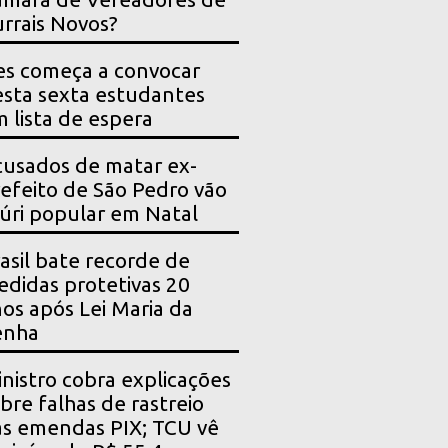
rrais Novos?
es começa a convocar
sta sexta estudantes
 lista de espera
usados de matar ex-
efeito de São Pedro vão
júri popular em Natal
asil bate recorde de
didas protetivas 20
os após Lei Maria da
enha
nistro cobra explicações
bre falhas de rastreio
s emendas PIX; TCU vê