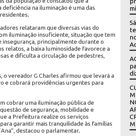
as da população e constatou que a
pr
 deficiência na iluminação é uma das
mi
residentes.
Sá
adores relataram que diversas vias do
te
 iluminação insuficiente, situação que tem
no
 insegurança, principalmente durante o
Ac
 relatos, a baixa luminosidade favorece a
as e dificulta a circulação de pedestres,
AG
pa
di
s, o vereador G Charles afirmou que levará a
o e cobrará providências urgentes para
C
M
N
m cobrar uma iluminação pública de
A
 questão de segurança, mobilidade e
ue a Prefeitura realize os serviços
C
para garantir mais tranquilidade às famílias
M
’Ana”, destacou o parlamentar.