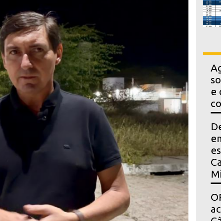
Ag
so
e 
co
D
em
es
Ca
Mi
OP
a
Câ