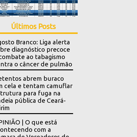
Últimos Posts
osto Branco: Liga alerta
bre diagnóstico precoce
combate ao tabagismo
ntra o câncer de pulmão
etentos abrem buraco
 cela e tentam camuflar
trutura para fuga na
deia pública de Ceará-
rim
INIÃO | O que está
contecendo com a
mara de Vereadores de