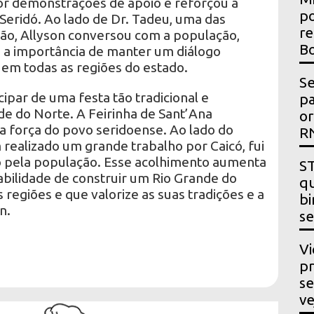
or demonstrações de apoio e reforçou a
po
 Seridó. Ao lado de Dr. Tadeu, uma das
re
gião, Allyson conversou com a população,
Bo
 a importância de manter um diálogo
em todas as regiões do estado.
Se
ipar de uma festa tão tradicional e
p
de do Norte. A Feirinha de Sant’Ana
or
e a força do povo seridoense. Ao lado do
R
 realizado um grande trabalho por Caicó, fui
o pela população. Esse acolhimento aumenta
ST
abilidade de construir um Rio Grande do
qu
regiões e que valorize as suas tradições e a
bi
n.
se
Vi
pr
se
ve