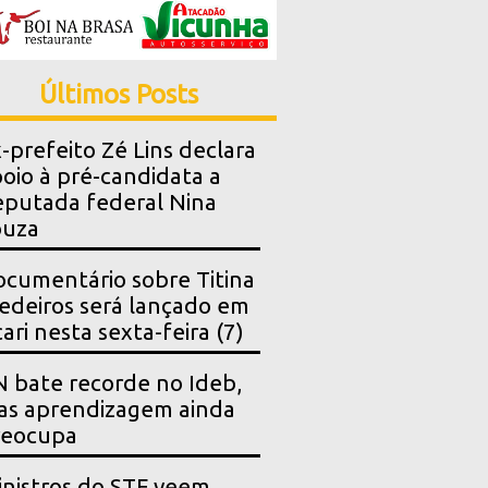
Últimos Posts
-prefeito Zé Lins declara
oio à pré-candidata a
putada federal Nina
ouza
cumentário sobre Titina
deiros será lançado em
ari nesta sexta-feira (7)
 bate recorde no Ideb,
as aprendizagem ainda
reocupa
nistros do STF veem