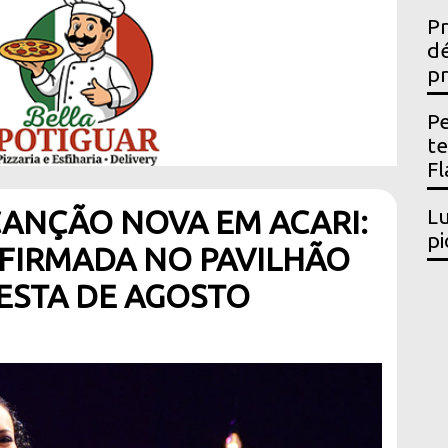
Pr
dé
pr
Pe
t
Fl
CANÇÃO NOVA EM ACARI:
Lu
pi
FIRMADA NO PAVILHÃO
ESTA DE AGOSTO