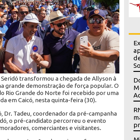
Ex
ap
de
S
Seridó transformou a chegada de Allyson à
Do
ma grande demonstração de força popular. O
Me
o Rio Grande do Norte foi recebido por uma
Ac
a em Caicó, nesta quinta-feira (30).
RN
có, Dr. Tadeu, coordenador da pré-campanha
m
idó, o pré-candidato percorreu o evento
p
oradores, comerciantes e visitantes.
Mi